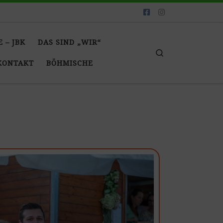
E – JBK
DAS SIND „WIR“
Search
KONTAKT
BÖHMISCHE